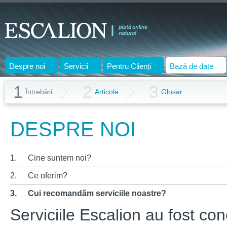
Despre noi
Servicii
Pentru Clienți
Bază de date
1
2
3
Întrebări
Articole
Glosar
DESPRE NOI
1.
Cine suntem noi?
2.
Ce oferim?
3.
Cui recomandăm serviciile noastre?
Serviciile Escalion au fost c