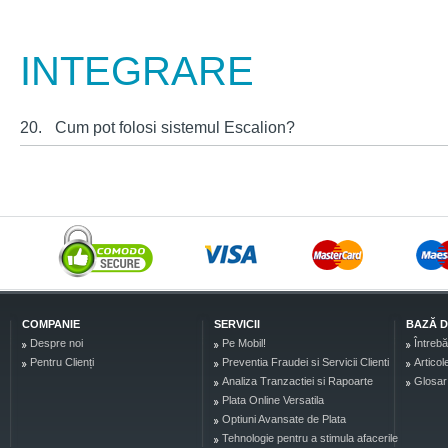
INTEGRARE
20.
Cum pot folosi sistemul Escalion?
COMPANIE
SERVICII
BAZĂ D
Despre noi
Pe Mobil!
Întrebă
Pentru Clienți
Preventia Fraudei si Servicii Clienti
Articol
Analiza Tranzactiei si Rapoarte
Glosar
Plata Online Versatila
Optiuni Avansate de Plata
Tehnologie pentru a stimula afacerile