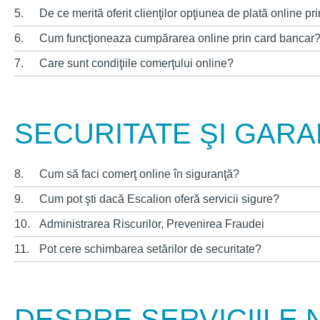
5.
De ce merită oferit clienţilor opţiunea de plată online p
6.
Cum funcţioneaza cumpărarea online prin card bancar
7.
Care sunt condiţiile comerţului online?
SECURITATE ŞI GARA
8.
Cum să faci comerţ online în siguranţă?
9.
Cum pot şti dacă Escalion oferă servicii sigure?
10.
Administrarea Riscurilor, Prevenirea Fraudei
11.
Pot cere schimbarea setărilor de securitate?
DESPRE SERVICIILE