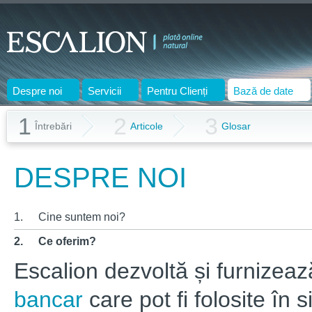
Despre noi
Servicii
Pentru Clienți
Bază de date
1
2
3
Întrebări
Articole
Glosar
DESPRE NOI
1.
Cine suntem noi?
2.
Ce oferim?
Escalion dezvoltă și furnizeaz
bancar
care pot fi folosite în s