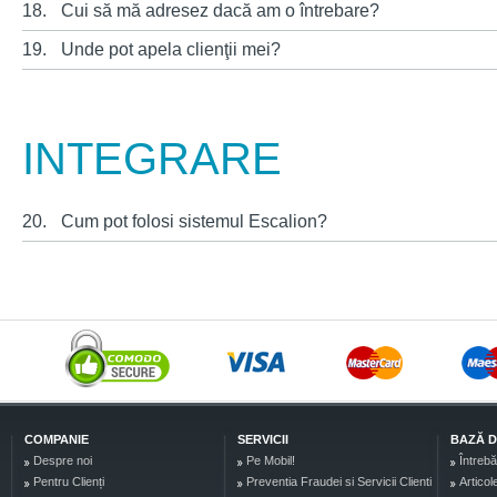
18.
Cui să mă adresez dacă am o întrebare?
19.
Unde pot apela clienţii mei?
INTEGRARE
20.
Cum pot folosi sistemul Escalion?
COMPANIE
SERVICII
BAZĂ D
Despre noi
Pe Mobil!
Întrebă
Pentru Clienți
Preventia Fraudei si Servicii Clienti
Articol