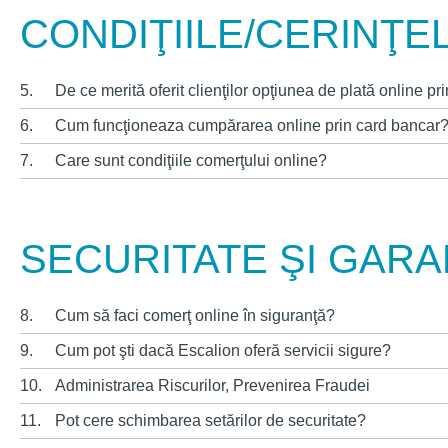
CONDIŢIILE/CERINŢE
5.
De ce merită oferit clienţilor opţiunea de plată online p
6.
Cum funcţioneaza cumpărarea online prin card bancar
7.
Care sunt condiţiile comerţului online?
SECURITATE ŞI GARA
8.
Cum să faci comerţ online în siguranţă?
9.
Cum pot şti dacă Escalion oferă servicii sigure?
10.
Administrarea Riscurilor, Prevenirea Fraudei
11.
Pot cere schimbarea setărilor de securitate?